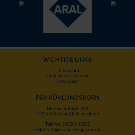
WICHTIGE LINKS
Navigation
Impressum
überspringen
Datenschutzerklärung
Downloads
FSV KÜHLUNGSBORN
Hermannstraße 19 B
18225 Ostseebad Kühlungsborn
Telefon:
038293 17262
E-Mail:
info@fsv-kuehlungsborn.de